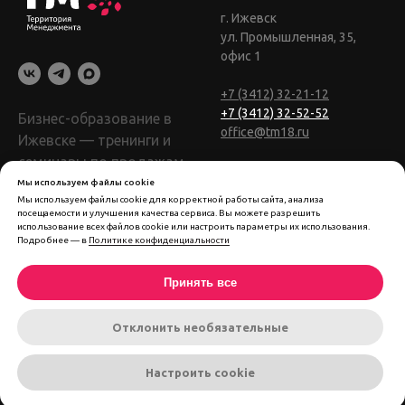
г. Ижевск
ул. Промышленная, 35,
офис 1
+7 (3412) 32-21-12
+7 (3412) 32-52-52
Бизнес-образование в
office@tm18.ru
Ижевске — тренинги и
семинары по продажам
и управлению.
Мы используем файлы cookie
Мы используем файлы cookie для корректной работы сайта, анализа
посещаемости и улучшения качества сервиса. Вы можете разрешить
© 2024 Территория
использование всех файлов cookie или настроить параметры их использования.
Менеджмента
Подробнее — в
Политике конфиденциальности
Политика
Принять все
конфиденциальности
Пользовательское соглашение
Согласие на обработку
Отклонить необязательные
персональных данных
Настроить cookie