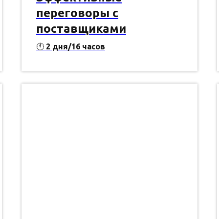
переговоры с
поставщиками
🕚
2 дня/16 часов