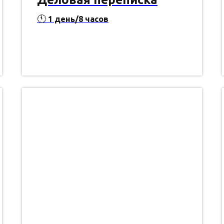
🕚
1 день/8 часов