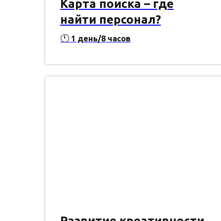
Карта поиска – где
найти персонал?
🕚
1 день/8 часов
Развитие креативности