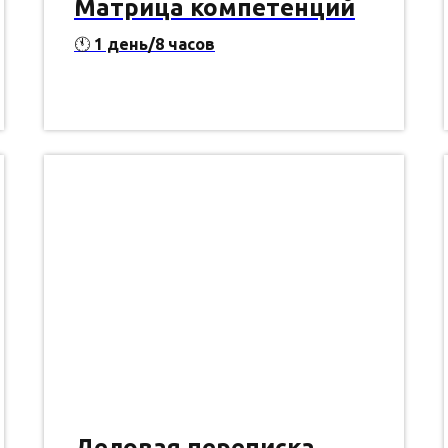
Матрица компетенций
🕚
1 день/8 часов
Деловая переписка