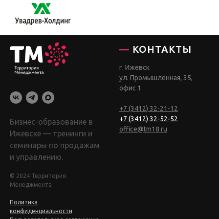
—
КОНТАКТЫ
г. Ижевск
ул. Промышленная, 35,
офис 1
+7 (3412) 32-21-12
+7 (3412) 32-52-52
Бизнес-образование в
office@tm18.ru
Ижевске — тренинги и
семинары по продажам
и управлению.
© 2024 Территория
Менеджмента
Политика
конфиденциальности